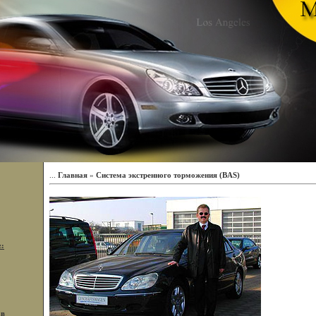
...
Главная
»
Система экстренного торможения (BAS)
z:
 в