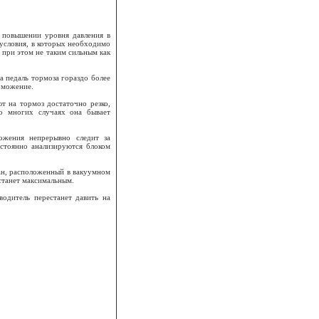
 повышении уровня давления в
 условия, в которых необходимо
 при этом не таким сильным как
а педаль тормоза гораздо более
рможение.
т на тормоз достаточно резко,
во многих случаях она бывает
ожения непрерывно следит за
остоянно анализируются блоком
ан, расположенный в вакуумном
 станет максимальным.
водитель перестанет давить на