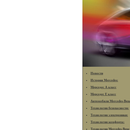
Новости
История Mercedes:
Мерседес А класс
Мерседес Е класс
Автомобили Mercedes-Ben
Технологии безопасности:
Технологии электроники:
Технологии комфорта:
Технологии Mercedes-Benz