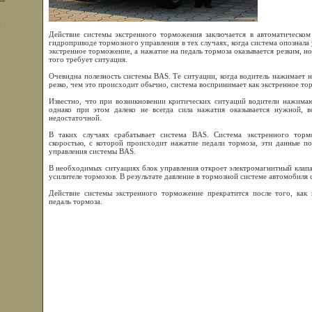
,
Действие системы экстренного торможения заключается в автоматическом
гидроприводе тормозного управления в тех случаях, когда система опознала
экстренное торможение, а нажатие на педаль тормоза оказывается резким, но
того требует ситуация.
Очевидна полезность системы BAS. Те ситуации, когда водитель нажимает н
резко, чем это происходит обычно, система воспринимает как экстренное то
Известно, что при возникновении критических ситуаций водители нажимаю
однако при этом далеко не всегда сила нажатия оказывается нужной, 
недостаточной.
В таких случаях срабатывает система BAS. Система экстренного торм
скоростью, с которой происходит нажатие педали тормоза, эти данные п
управления системы BAS.
В необходимых ситуациях блок управления откроет электромагнитный клап
усилителе тормозов. В результате давление в тормозной системе автомобиля
Действие системы экстренного торможение прекратится после того, как 
педаль тормоза.