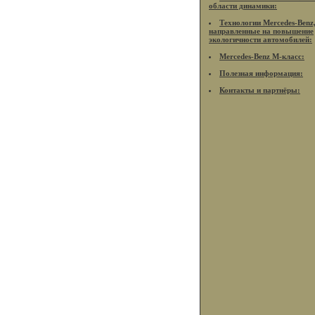
области динамики:
Технологии Mercedes-Benz
направленные на повышение
экологичности автомобилей:
Mercedes-Benz M-класс:
Полезная информация:
Контакты и партнёры: